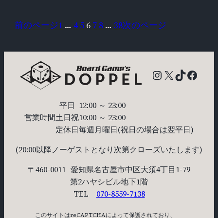
前のページ
1
…
4
5
6
7
8
…
38
次のページ
Instagram
X
TikTok
Faceb
平日
12:00 ～ 23:00
営業時間
土日祝
10:00 ～ 23:00
定休日
毎週月曜日
(祝日の場合は翌平日)
(20:00以降ノーゲストとなり次第クローズいたします)
〒460-0011
愛知県名古屋市中区大須4丁目1-79
第2ハヤシビル地下1階
TEL
070-8559-7138
このサイトはreCAPTCHAによって保護されており、