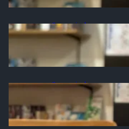
Game-arrived
2025/10/02
「禁足地」で遊べるようにな
りました！
Game-arrived
2025/10/01
「ウノちいかわ」入荷のお知
らせ