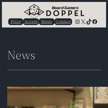
内
容
を
Instagram
X
TikTok
Faceb
Price
Access
News
Contact
ス
キ
ッ
プ
News
Game-arrived
2025/10/22