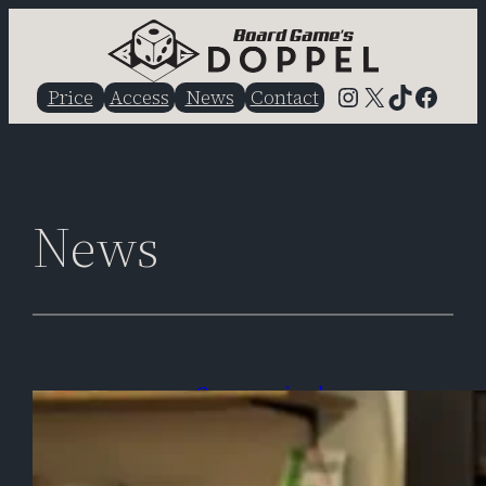
内
容
を
Instagram
X
TikTok
Faceb
Price
Access
News
Contact
ス
キ
ッ
プ
News
Game-arrived
2024/02/07