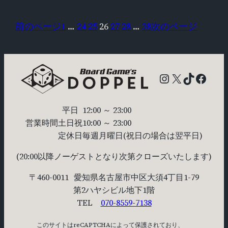
前のページ
1
…
24
25
26
27
28
…
38
次のページ
Instagram
X
TikTok
Faceb
平日
12:00 ～ 23:00
営業時間
土日祝
10:00 ～ 23:00
定休日
毎週月曜日
(祝日の場合は翌平日)
(20:00以降ノーゲストとなり次第クローズいたします)
〒460-0011
愛知県名古屋市中区大須4丁目1-79
第2ハヤシビル地下1階
TEL
070-8559-7138
このサイトはreCAPTCHAによって保護されており、