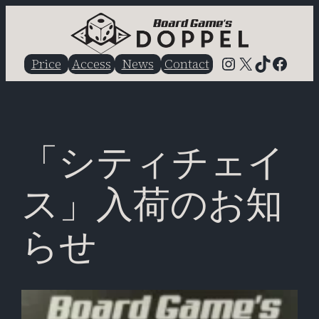
内
容
を
Instagram
X
TikTok
Faceb
Price
Access
News
Contact
ス
キ
ッ
プ
「シティチェイ
ス」入荷のお知
らせ