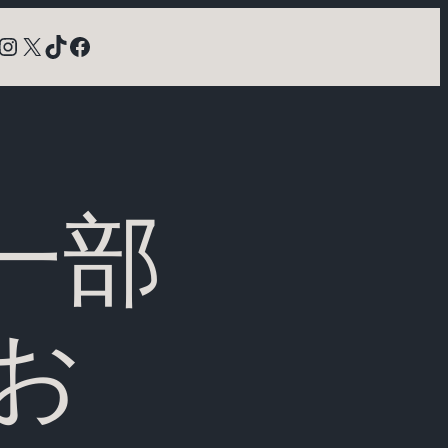
Instagram
X
TikTok
Facebook
)一部
お