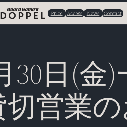
Price
Access
News
Contact
6月30日(金
貸切営業の