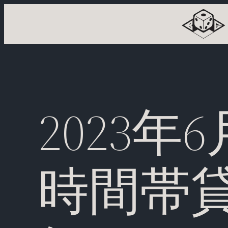
内
容
を
ス
キ
ッ
プ
2023年
時間帯