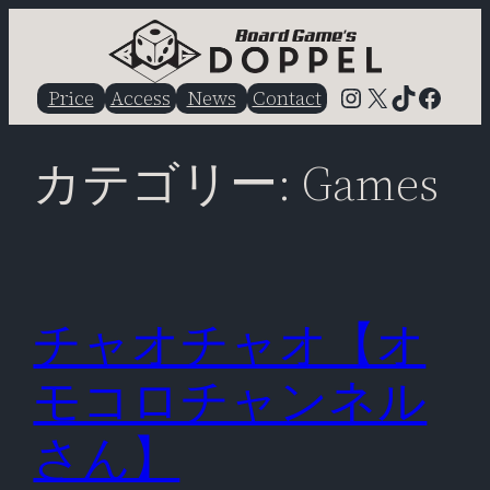
内
容
を
Instagram
X
TikTok
Faceb
Price
Access
News
Contact
ス
キ
カテゴリー:
Games
ッ
プ
チャオチャオ【オ
モコロチャンネル
さん】