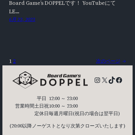
Board Game’s DOPPELです！ YouTubeにて
LE…
6月 23, 2023
1
2
次のページ
→
Instagram
X
TikTok
Faceb
平日
12:00 ～ 23:00
営業時間
土日祝
10:00 ～ 23:00
定休日
毎週月曜日
(祝日の場合は翌平日)
(20:00以降ノーゲストとなり次第クローズいたします)