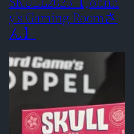
SKULL2023【Johnn
y’s Gaming Roomさ
ん】