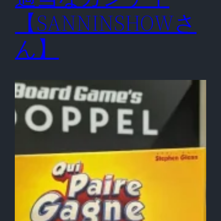
【SANNINSHOWさ
ん】